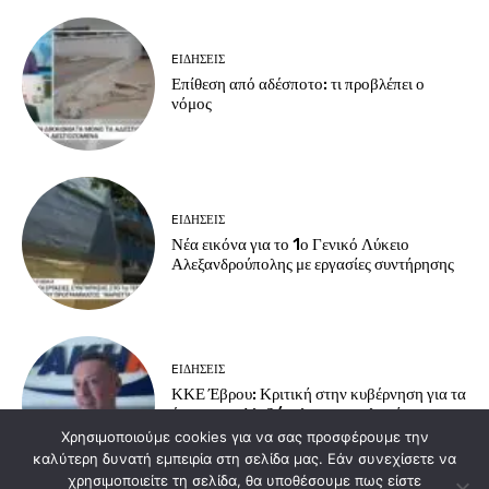
EΙΔΗΣΕΙΣ
Επίθεση από αδέσποτο: τι προβλέπει ο
νόμος
EΙΔΗΣΕΙΣ
Νέα εικόνα για το 1ο Γενικό Λύκειο
Αλεξανδρούπολης με εργασίες συντήρησης
EΙΔΗΣΕΙΣ
ΚΚΕ Έβρου: Κριτική στην κυβέρνηση για τα
έργα στην Αλεξ/πολη και εμπλοκή στους
νατοϊκούς σχεδιασμούς
Χρησιμοποιούμε cookies για να σας προσφέρουμε την
καλύτερη δυνατή εμπειρία στη σελίδα μας. Εάν συνεχίσετε να
χρησιμοποιείτε τη σελίδα, θα υποθέσουμε πως είστε