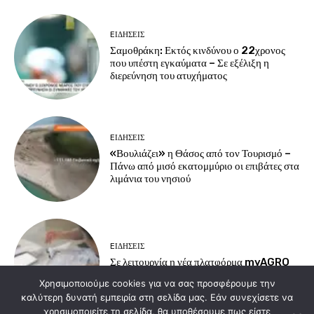
EΙΔΗΣΕΙΣ
Σαμοθράκη: Εκτός κινδύνου ο 22χρονος
που υπέστη εγκαύματα – Σε εξέλιξη η
διερεύνηση του ατυχήματος
EΙΔΗΣΕΙΣ
«Βουλιάζει» η Θάσος από τον Τουρισμό –
Πάνω από μισό εκατομμύριο οι επιβάτες στα
λιμάνια του νησιού
EΙΔΗΣΕΙΣ
Σε λειτουργία η νέα πλατφόρμα myAGRO
για τις αγροτικές ενισχύσεις του 2026
Χρησιμοποιούμε cookies για να σας προσφέρουμε την
καλύτερη δυνατή εμπειρία στη σελίδα μας. Εάν συνεχίσετε να
χρησιμοποιείτε τη σελίδα, θα υποθέσουμε πως είστε