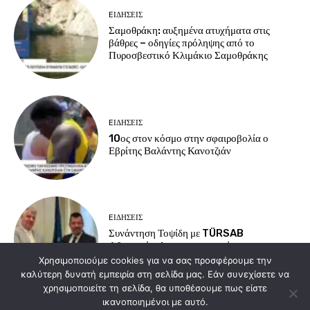
EΙΔΗΣΕΙΣ
Σαμοθράκη: αυξημένα ατυχήματα στις
βάθρες – οδηγίες πρόληψης από το
Πυροσβεστικό Κλιμάκιο Σαμοθράκης
EΙΔΗΣΕΙΣ
10ος στον κόσμο στην σφαιροβολία ο
Εβρίτης Βαλάντης Κανοτζιάν
EΙΔΗΣΕΙΣ
Συνάντηση Τοψίδη με TÜRSAB
Αδριανούπολης για τουρισμό και
συνοριακές υποδομές
Χρησιμοποιούμε cookies για να σας προσφέρουμε την
καλύτερη δυνατή εμπειρία στη σελίδα μας. Εάν συνεχίσετε να
χρησιμοποιείτε τη σελίδα, θα υποθέσουμε πως είστε
ικανοποιημένοι με αυτό.
Load more