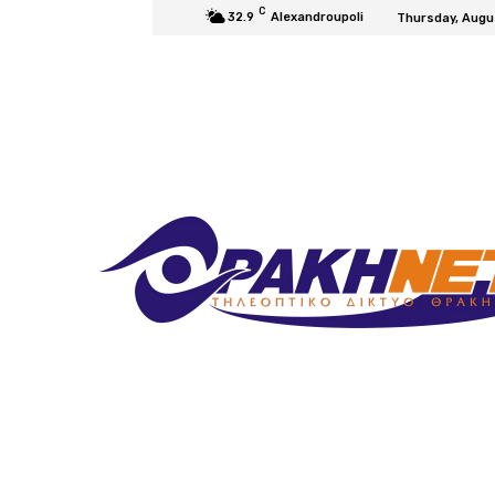
C
32.9
Alexandroupoli
Thursday, Augu