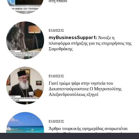
στη Θάσο
EΙΔΗΣΕΙΣ
myBusinessSupport: Άνοιξε η
πλατφόρμα στήριξης για τις επιχειρήσεις της
Σαμοθράκης
EΙΔΗΣΕΙΣ
Γιατί τρώμε ψάρι στην νηστεία του
Δεκαπενταύγουστου; Ο Μητροπολίτης
Αλεξανδρουπόλεως εξηγεί
EΙΔΗΣΕΙΣ
Άρθρο τουρκικής εφημερίδας αναρωτιέται
γιατί οι Τούρκοι προτιμούν τα ελληνικά