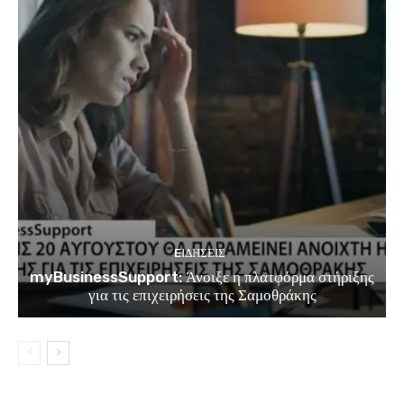
EΙΔΗΣΕΙΣ
myBusinessSupport: Άνοιξε η πλατφόρμα στήριξης
για τις επιχειρήσεις της Σαμοθράκης