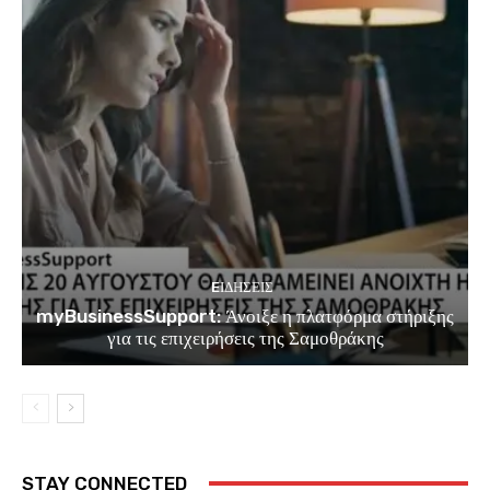
EΙΔΗΣΕΙΣ
myBusinessSupport: Άνοιξε η πλατφόρμα στήριξης
για τις επιχειρήσεις της Σαμοθράκης
STAY CONNECTED