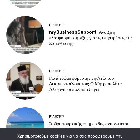
EΙΔΗΣΕΙΣ
myBusinessSupport: Άνοιξε η
πλατφόρμα στήριξης για τις επιχειρήσεις της
Σαμοθράκης
EΙΔΗΣΕΙΣ
Γιατί τρώμε ψάρι στην νηστεία του
Δεκαπενταύγουστου; Ο Μητροπολίτης
Αλεξανδρουπόλεως εξηγεί
EΙΔΗΣΕΙΣ
Άρθρο τουρκικής εφημερίδας αναρωτιέται
γιατί οι Τούρκοι προτιμούν τα ελληνικά
νησιά για διακοπές
Χρησιμοποιούμε cookies για να σας προσφέρουμε την