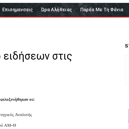
Επισημανσεις
Ώρα Αλήθειας
Παρέα Με Τη Φένια
S
ο ειδήσεων στις
φιλοξενήθηκαν οι:
τηγικός Αναλυτής
μού ΑΜ-Θ