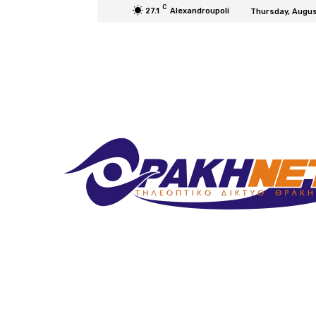
C
27.1
Alexandroupoli
Thursday, Augus