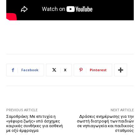
Facebook
X
Pinterest
PREVIOUS ARTICLE
NEXT ARTICLE
Σαμοθράκη: Με επιτυχία η
Δράσεις ενημέρωσης για την
«γέφυρα ζωής» υπό άσχημες
σωστή διατροφή των παιδιών
καιρικές συνθήκες για ασθενή
σε νηπιαγωγεία και παιδικούς
με οξύ έμφραγμα
σταθμούς