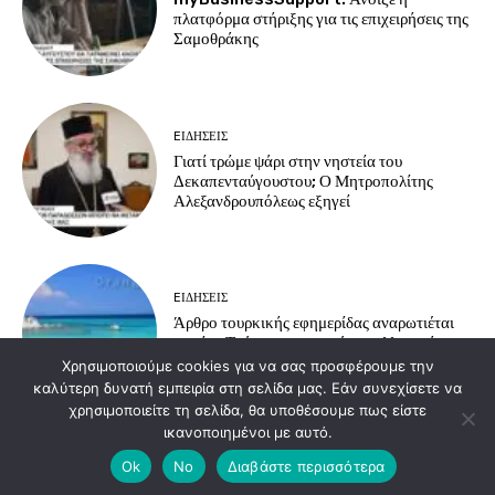
πλατφόρμα στήριξης για τις επιχειρήσεις της
Σαμοθράκης
EΙΔΗΣΕΙΣ
Γιατί τρώμε ψάρι στην νηστεία του
Δεκαπενταύγουστου; Ο Μητροπολίτης
Αλεξανδρουπόλεως εξηγεί
EΙΔΗΣΕΙΣ
Άρθρο τουρκικής εφημερίδας αναρωτιέται
γιατί οι Τούρκοι προτιμούν τα ελληνικά
νησιά για διακοπές
Χρησιμοποιούμε cookies για να σας προσφέρουμε την
καλύτερη δυνατή εμπειρία στη σελίδα μας. Εάν συνεχίσετε να
χρησιμοποιείτε τη σελίδα, θα υποθέσουμε πως είστε
ικανοποιημένοι με αυτό.
Load more
Ok
No
Διαβάστε περισσότερα