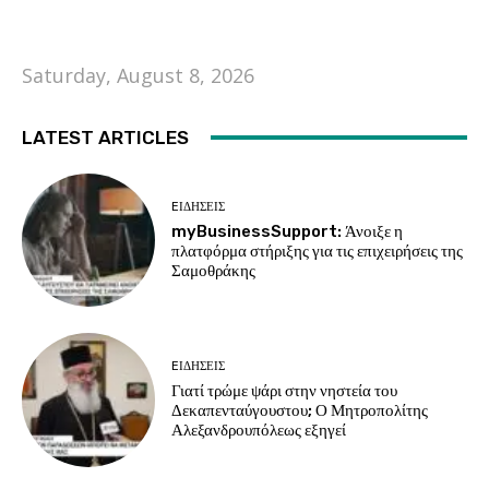
Saturday, August 8, 2026
LATEST ARTICLES
EΙΔΗΣΕΙΣ
myBusinessSupport: Άνοιξε η
πλατφόρμα στήριξης για τις επιχειρήσεις της
Σαμοθράκης
EΙΔΗΣΕΙΣ
Γιατί τρώμε ψάρι στην νηστεία του
Δεκαπενταύγουστου; Ο Μητροπολίτης
Αλεξανδρουπόλεως εξηγεί