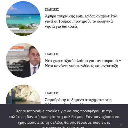
EΙΔΗΣΕΙΣ
Άρθρο τουρκικής εφημερίδας αναρωτιέται
γιατί οι Τούρκοι προτιμούν τα ελληνικά
νησιά για διακοπές
EΙΔΗΣΕΙΣ
Νέο χωροταξικό πλαίσιο για τον τουρισμό –
Νέοι κανόνες για επενδύσεις και ανάπτυξη
EΙΔΗΣΕΙΣ
Σαμοθράκη: αυξημένα ατυχήματα στις
βάθρες – οδηγίες πρόληψης από το
Πυροσβεστικό Κλιμάκιο Σαμοθράκης
Χρησιμοποιούμε cookies για να σας προσφέρουμε την
καλύτερη δυνατή εμπειρία στη σελίδα μας. Εάν συνεχίσετε να
χρησιμοποιείτε τη σελίδα, θα υποθέσουμε πως είστε