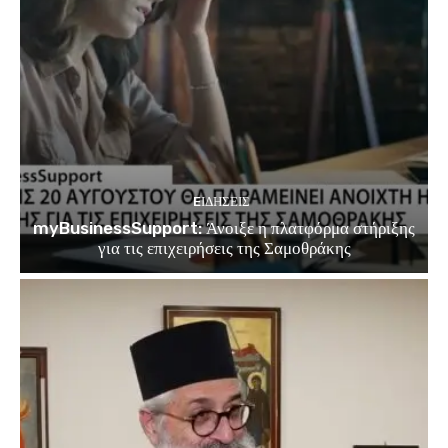
EΙΔΗΣΕΙΣ
myBusinessSupport: Άνοιξε η πλατφόρμα στήριξης
για τις επιχειρήσεις της Σαμοθράκης