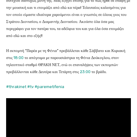
συνέχισε δυστυχώς μόνη της. Μας εξηγεί επίσης για το πως ήρθε σε επαφή με
την μουσική και τι ετοιμάζει από εδώ κα πέρα! Τελευταίος καλεσμένος για
τον οποίο είμαστε ιδιαίτερα χαρούμενοι είναι ο γνωστός σε όλους γιος του
Στράτου Διονυσίου, ο Διαμαντής Διονυσίου. Ακούστε όλα όσα μας
περιγράφει για τον πατέρα του, τα αδέλφια του και για όλα όσα ετοιμάζει
από εδώ και στο εξής!!
Η εκπομπή “Παρέα με τη Φένια” προβάλλεται κάθε Σάββατο και Κυριακή
στις
18:00
το απόγευμα με παρουσιάστρια τη Φένια Δούκογλου, στον
τηλεοπτικό σταθμό ΘΡΑΚΗ ΝΕΤ, ενώ οι επαναλήψεις των εκπομπών
προβάλλονται κάθε Δευτέρα και Τετάρτη στις
23:00
το βράδυ.
#thrakinet
#tv
#paremetifenia