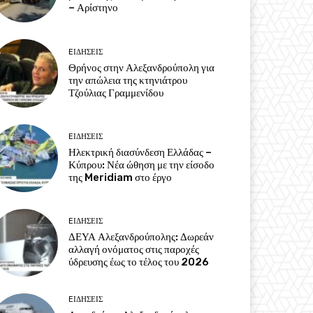
– Αρίστηνο
EΙΔΗΣΕΙΣ
Θρήνος στην Αλεξανδρούπολη για
την απώλεια της κτηνιάτρου
Τζούλιας Γραμμενίδου
EΙΔΗΣΕΙΣ
Ηλεκτρική διασύνδεση Ελλάδας –
Κύπρου: Νέα ώθηση με την είσοδο
της Meridiam στο έργο
EΙΔΗΣΕΙΣ
ΔΕΥΑ Αλεξανδρούπολης: Δωρεάν
αλλαγή ονόματος στις παροχές
ύδρευσης έως το τέλος του 2026
EΙΔΗΣΕΙΣ