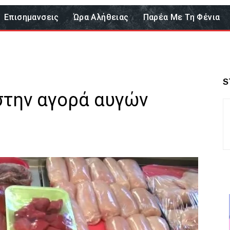
Επισημανσεις
Ώρα Αλήθειας
Παρέα Με Τη Φένια
S
την αγορά αυγών