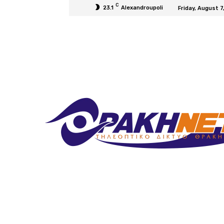
C
23.1
Alexandroupoli
Friday, August 7