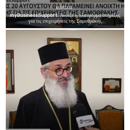
EΙΔΗΣΕΙΣ
myBusinessSupport: Άνοιξε η πλατφόρμα στήριξης
για τις επιχειρήσεις της Σαμοθράκης