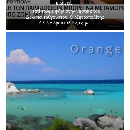
EΙΔΗΣΕΙΣ
Γιατί τρώμε ψάρι στην νηστεία του
Δεκαπενταύγουστου; Ο Μητροπολίτης
Αλεξανδρουπόλεως εξηγεί