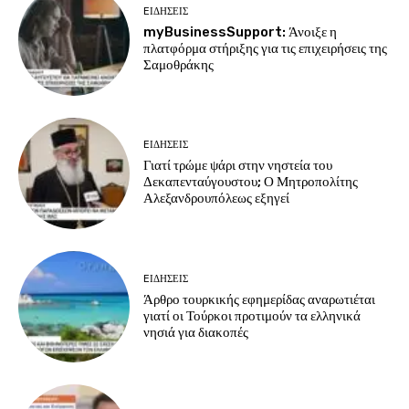
EΙΔΗΣΕΙΣ
myBusinessSupport: Άνοιξε η
πλατφόρμα στήριξης για τις επιχειρήσεις της
Σαμοθράκης
EΙΔΗΣΕΙΣ
Γιατί τρώμε ψάρι στην νηστεία του
Δεκαπενταύγουστου; Ο Μητροπολίτης
Αλεξανδρουπόλεως εξηγεί
EΙΔΗΣΕΙΣ
Άρθρο τουρκικής εφημερίδας αναρωτιέται
γιατί οι Τούρκοι προτιμούν τα ελληνικά
νησιά για διακοπές