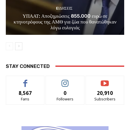
EΙΔΗΣΕΙΣ
ΥΠΑΑΤ: Αποζημιώσεις 855.000 ευρώ σε
κτηνοτρόφους της ΑΜΘ για ζώα που θανατώθηκαν
λόγω ευλογιάς
STAY CONNECTED
8,567
0
20,910
Fans
Followers
Subscribers