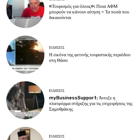
«Τουρισμός για όλους»: Ποια ΑΦΜ
μπορούν να κάνουν αίτηση – Τα ποσά που
δικαιούνται
EΙΔΗΣΕΙΣ
Η εικόνα της φετινής τουριστικής περιόδου
στη Θάσο
EΙΔΗΣΕΙΣ
myBusinessSupport: Άνοιξε η
πλατφόρμα στήριξης για τις επιχειρήσεις της
Σαμοθράκης
EΙΔΗΣΕΙΣ