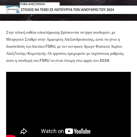
Στην τελική ευθεία ολοκλήρωσης βρίσκονται τα έργα υποδομών, με
Μετρητικό Σταθμό στην Αμφιτρίτη Αλεξανδρούπολης, ώστε να γίνει η
διασύνδεση του δικτύου FSRU, με τον κεντρικό Αγωγό Φυσικού Αερίου
Αλεξ/πολης-Κομοτηνής. Οι εργασίες προχωρούν με ταχύτατους ρυθμούς,
ώστε η υποδομή του FSRU να είναι έτοιμη στις αρχές του 2024.