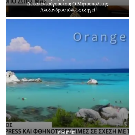
Δεκαπενταύγουστου; Ο Μητροπολίτης
Αλεξανδρουπόλεως εξηγεί
EΙΔΗΣΕΙΣ