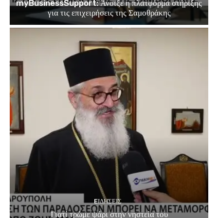
myBusinessSupport: Άνοιξε η πλατφόρμα στήριξης
για τις επιχειρήσεις της Σαμοθράκης
EΙΔΗΣΕΙΣ
Γιατί τρώμε ψάρι στην νηστεία του