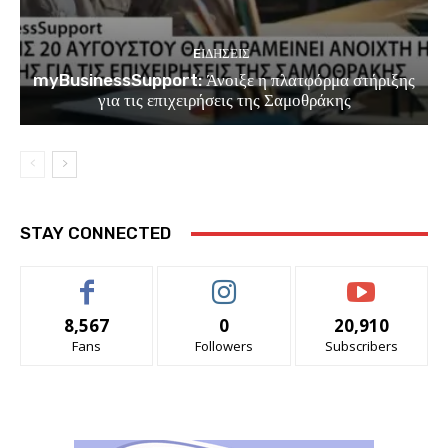
EΙΔΗΣΕΙΣ
myBusinessSupport: Άνοιξε η πλατφόρμα στήριξης
για τις επιχειρήσεις της Σαμοθράκης
STAY CONNECTED
8,567
0
20,910
Fans
Followers
Subscribers