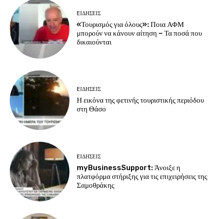
EΙΔΗΣΕΙΣ
«Τουρισμός για όλους»: Ποια ΑΦΜ
μπορούν να κάνουν αίτηση – Τα ποσά που
δικαιούνται
EΙΔΗΣΕΙΣ
Η εικόνα της φετινής τουριστικής περιόδου
στη Θάσο
EΙΔΗΣΕΙΣ
myBusinessSupport: Άνοιξε η
πλατφόρμα στήριξης για τις επιχειρήσεις της
Σαμοθράκης