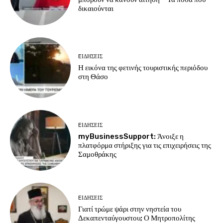
δικαιούνται
EΙΔΗΣΕΙΣ
Η εικόνα της φετινής τουριστικής περιόδου
στη Θάσο
EΙΔΗΣΕΙΣ
myBusinessSupport: Άνοιξε η
πλατφόρμα στήριξης για τις επιχειρήσεις της
Σαμοθράκης
EΙΔΗΣΕΙΣ
Γιατί τρώμε ψάρι στην νηστεία του
Δεκαπενταύγουστου; Ο Μητροπολίτης