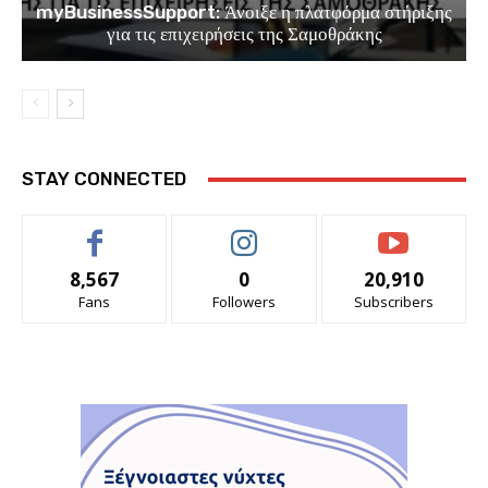
myBusinessSupport: Άνοιξε η πλατφόρμα στήριξης
για τις επιχειρήσεις της Σαμοθράκης
STAY CONNECTED
8,567
0
20,910
Fans
Followers
Subscribers