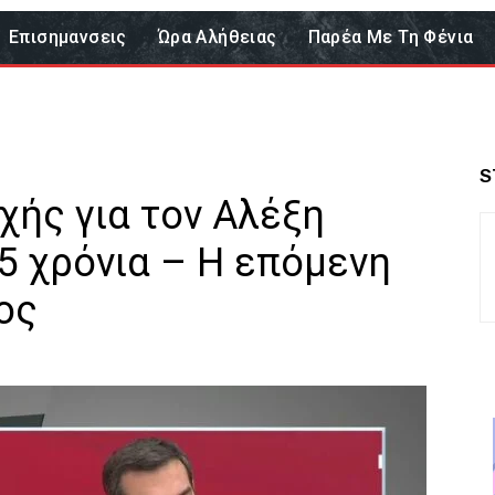
Επισημανσεις
Ώρα Αλήθειας
Παρέα Με Τη Φένια
S
χής για τον Αλέξη
5 χρόνια – Η επόμενη
ος