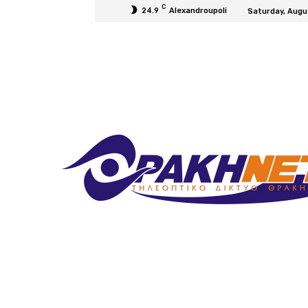
C
24.9
Alexandroupoli
Saturday, Augu