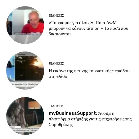
EΙΔΗΣΕΙΣ
«Τουρισμός για όλους»: Ποια ΑΦΜ
μπορούν να κάνουν αίτηση – Τα ποσά που
δικαιούνται
EΙΔΗΣΕΙΣ
Η εικόνα της φετινής τουριστικής περιόδου
στη Θάσο
EΙΔΗΣΕΙΣ
myBusinessSupport: Άνοιξε η
πλατφόρμα στήριξης για τις επιχειρήσεις της
Σαμοθράκης