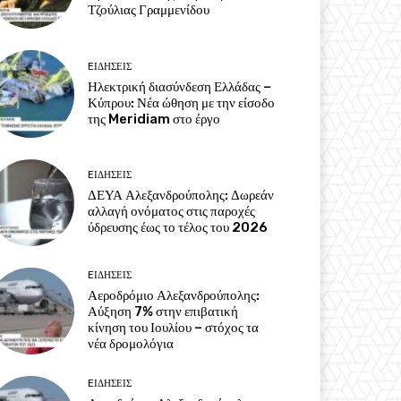
Τζούλιας Γραμμενίδου
EΙΔΗΣΕΙΣ
Ηλεκτρική διασύνδεση Ελλάδας –
Κύπρου: Νέα ώθηση με την είσοδο
της Meridiam στο έργο
EΙΔΗΣΕΙΣ
ΔΕΥΑ Αλεξανδρούπολης: Δωρεάν
αλλαγή ονόματος στις παροχές
ύδρευσης έως το τέλος του 2026
EΙΔΗΣΕΙΣ
Αεροδρόμιο Αλεξανδρούπολης:
Αύξηση 7% στην επιβατική
κίνηση του Ιουλίου – στόχος τα
νέα δρομολόγια
EΙΔΗΣΕΙΣ