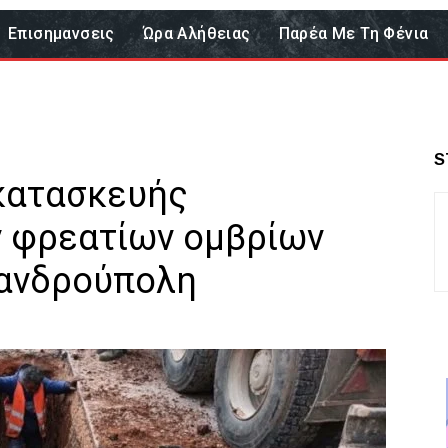
Επισημανσεις
Ώρα Αλήθειας
Παρέα Με Τη Φένια
S
 κατασκευής
 φρεατίων ομβρίων
ξανδρούπολη