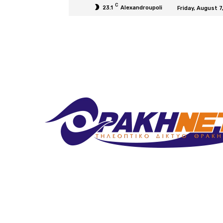
C
23.1
Alexandroupoli
Friday, August 7