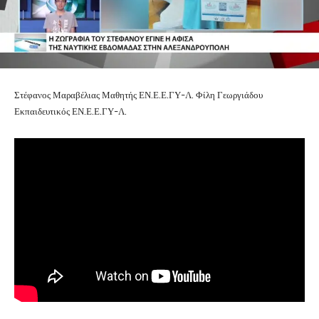
Στέφανος Μαραβέλιας Μαθητής ΕΝ.Ε.Ε.ΓΥ-Λ. Φίλη Γεωργιάδου
Εκπαιδευτικός ΕΝ.Ε.Ε.ΓΥ-Λ.