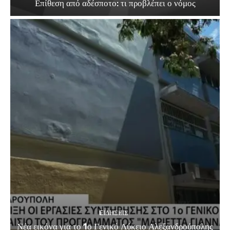
Επίθεση από αδέσποτο: τι προβλέπει ο νόμος
EΙΔΗΣΕΙΣ
Νέα εικόνα για το 1ο Γενικό Λύκειο Αλεξανδρούπολης