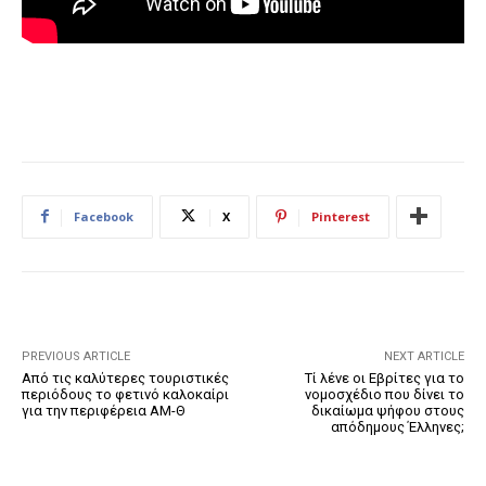
Facebook
X
Pinterest
PREVIOUS ARTICLE
NEXT ARTICLE
Από τις καλύτερες τουριστικές
Τί λένε οι Εβρίτες για το
περιόδους το φετινό καλοκαίρι
νομοσχέδιο που δίνει το
για την περιφέρεια ΑΜ-Θ
δικαίωμα ψήφου στους
απόδημους Έλληνες;