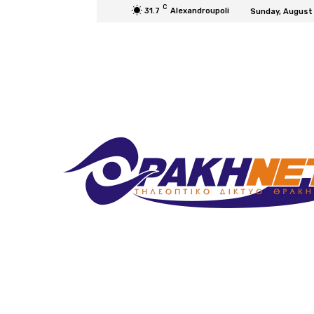
C
31.7
Alexandroupoli
Sunday, August 