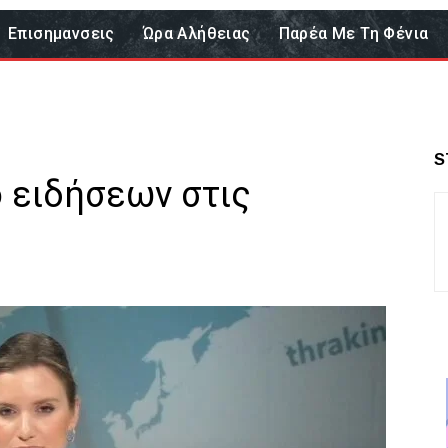
Επισημανσεις
Ώρα Αλήθειας
Παρέα Με Τη Φένια
S
ο ειδήσεων στις