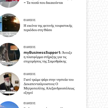
– Τα ποσά που δικαιούνται
EΙΔΗΣΕΙΣ
Η εικόνα της φετινής τουριστικής
περιόδου στη Θάσο
EΙΔΗΣΕΙΣ
myBusinessSupport: Άνοιξε
η πλατφόρμα στήριξης για τις
επιχειρήσεις της Σαμοθράκης
EΙΔΗΣΕΙΣ
Γιατί τρώμε ψάρι στην νηστεία του
Δεκαπενταύγουστου; Ο
Μητροπολίτης Αλεξανδρουπόλεως
εξηγεί
EΙΔΗΣΕΙΣ