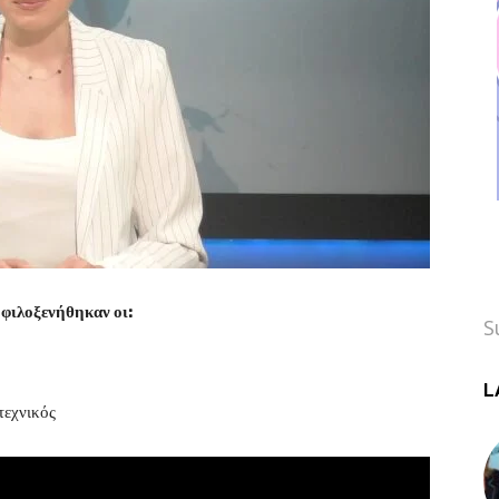
φιλοξενήθηκαν οι:
S
L
τεχνικός