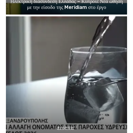
Ηλεκτρική διασύνδεση Ελλάδας – Κύπρου: Νέα ώθηση
με την είσοδο της Meridiam στο έργο
EΙΔΗΣΕΙΣ