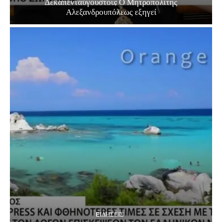
Δεκαπενταύγουστου; Ο Μητροπολίτης
Αλεξανδρουπόλεως εξηγεί
EΙΔΗΣΕΙΣ