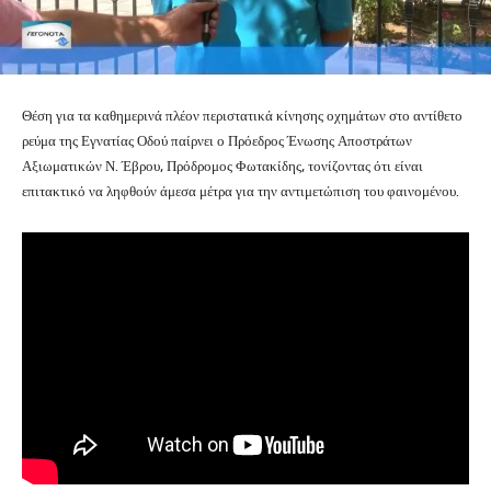
Θέση για τα καθημερινά πλέον περιστατικά κίνησης οχημάτων στο αντίθετο
ρεύμα της Εγνατίας Οδού παίρνει ο Πρόεδρος Ένωσης Αποστράτων
Αξιωματικών Ν. Έβρου, Πρόδρομος Φωτακίδης, τονίζοντας ότι είναι
επιτακτικό να ληφθούν άμεσα μέτρα για την αντιμετώπιση του φαινομένου.