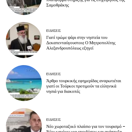
Σαμοθράκης
EΙΔΗΣΕΙΣ
Γιατί τρώμε ψάρι στην νηστεία του
Δεκαπενταύγουστου; Ο Μητροπολίτης
Αλεξανδρουπόλεως εξηγεί
EΙΔΗΣΕΙΣ
Άρθρο τουρκικής εφημερίδας αναρωτιέται
γιατί οι Τούρκοι προτιμούν τα ελληνικά
νησιά για διακοπές
EΙΔΗΣΕΙΣ
Νέο χωροταξικό πλαίσιο για τον τουρισμό –
Νέοι κανόνες για επενδύσεις και ανάπτυξη