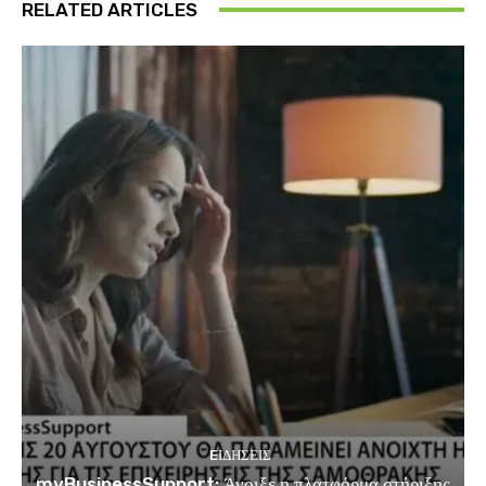
RELATED ARTICLES
EΙΔΗΣΕΙΣ
myBusinessSupport: Άνοιξε η πλατφόρμα στήριξης