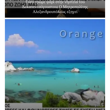
Γιατί τρώμε ψάρι στην νηστεία του
Δεκαπενταύγουστου; Ο Μητροπολίτης
Αλεξανδρουπόλεως εξηγεί