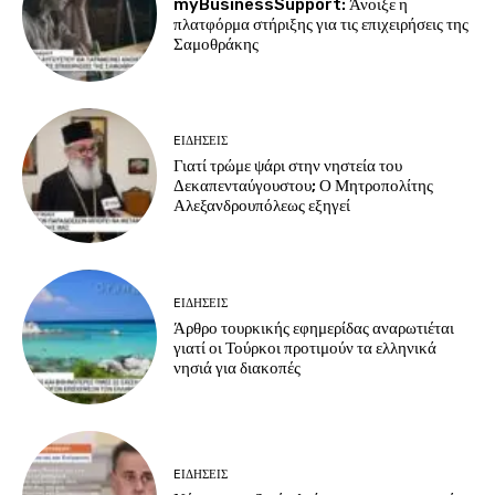
myBusinessSupport: Άνοιξε η
πλατφόρμα στήριξης για τις επιχειρήσεις της
Σαμοθράκης
EΙΔΗΣΕΙΣ
Γιατί τρώμε ψάρι στην νηστεία του
Δεκαπενταύγουστου; Ο Μητροπολίτης
Αλεξανδρουπόλεως εξηγεί
EΙΔΗΣΕΙΣ
Άρθρο τουρκικής εφημερίδας αναρωτιέται
γιατί οι Τούρκοι προτιμούν τα ελληνικά
νησιά για διακοπές
EΙΔΗΣΕΙΣ