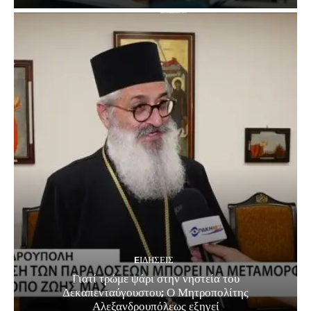
EΙΔΗΣΕΙΣ
Γιατί τρώμε ψάρι στην νηστεία του
Δεκαπενταύγουστου; Ο Μητροπολίτης
Αλεξανδρουπόλεως εξηγεί