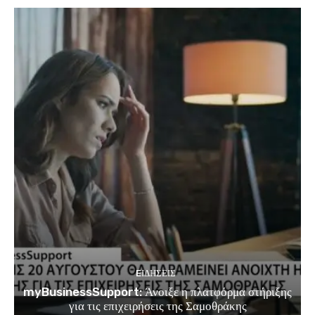
EΙΔΗΣΕΙΣ
myBusinessSupport: Άνοιξε η πλατφόρμα στήριξης
για τις επιχειρήσεις της Σαμοθράκης