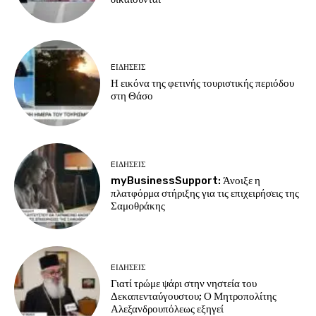
EΙΔΗΣΕΙΣ
Η εικόνα της φετινής τουριστικής περιόδου
στη Θάσο
EΙΔΗΣΕΙΣ
myBusinessSupport: Άνοιξε η
πλατφόρμα στήριξης για τις επιχειρήσεις της
Σαμοθράκης
EΙΔΗΣΕΙΣ
Γιατί τρώμε ψάρι στην νηστεία του
Δεκαπενταύγουστου; Ο Μητροπολίτης
Αλεξανδρουπόλεως εξηγεί