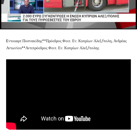
Eντουαρτ Ποσνακίδης**Πρόεδρος Φοιτ. Εν. Κυπρίων Αλεξ/πολη, Ανδρέας
Αντωνίου**Αντιπρόεδρος Φοιτ. Εν. Κυπρίων Αλεξ/πολης