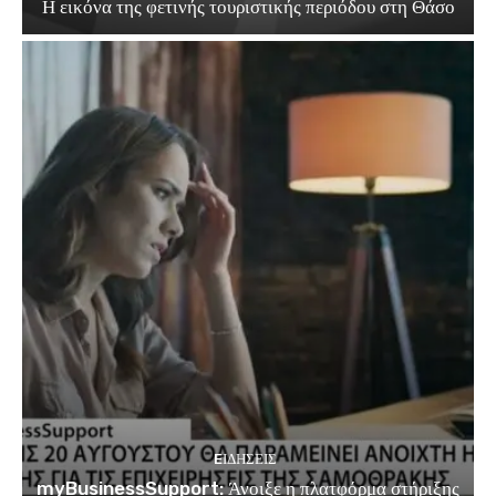
Η εικόνα της φετινής τουριστικής περιόδου στη Θάσο
EΙΔΗΣΕΙΣ
myBusinessSupport: Άνοιξε η πλατφόρμα στήριξης