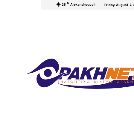
C
28
Alexandroupoli
Friday, August 7,