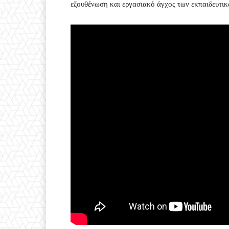
εξουθένωση και εργασιακό άγχος των εκπαιδευτι