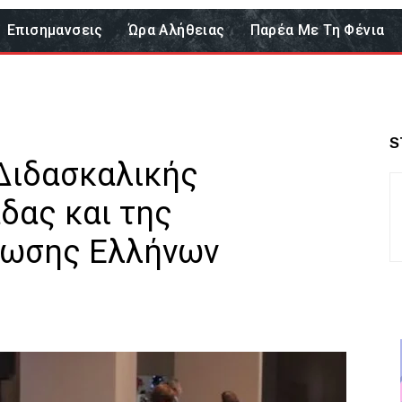
Επισημανσεις
Ώρα Αλήθειας
Παρέα Με Τη Φένια
S
 Διδασκαλικής
δας και της
νωσης Ελλήνων