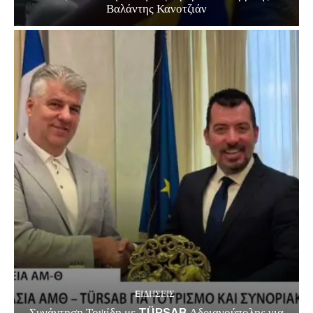
Βαλάντης Κανοτζιάν
EΙΔΗΣΕΙΣ
Συνάντηση Τοψίδη με TÜRSAB Αδριανούπολης για