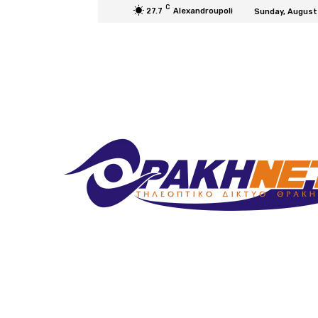
C
27.7
Alexandroupoli
Sunday, August