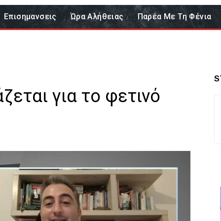
Επισημανσεις
Ώρα Αλήθειας
Παρέα Με Τη Φένια
S
ζεται για το φετινό