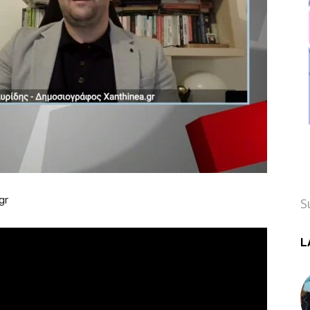
gr
S
L