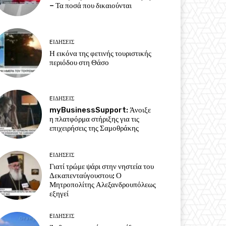
– Τα ποσά που δικαιούνται
EΙΔΗΣΕΙΣ
Η εικόνα της φετινής τουριστικής
περιόδου στη Θάσο
EΙΔΗΣΕΙΣ
myBusinessSupport: Άνοιξε
η πλατφόρμα στήριξης για τις
επιχειρήσεις της Σαμοθράκης
EΙΔΗΣΕΙΣ
Γιατί τρώμε ψάρι στην νηστεία του
Δεκαπενταύγουστου; Ο
Μητροπολίτης Αλεξανδρουπόλεως
εξηγεί
EΙΔΗΣΕΙΣ