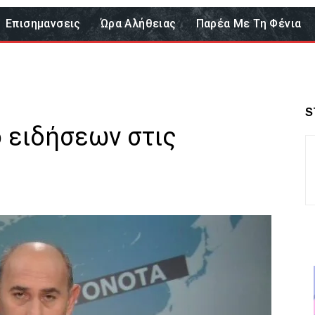
Επισημανσεις
Ώρα Αλήθειας
Παρέα Με Τη Φένια
S
ο ειδήσεων στις