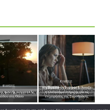
EΙΔΗΣΕΙΣ
EΙΔΗΣΕΙΣ
myBusinessSupport: Άνοιξε
της φετινής τουριστικής
η πλατφόρμα στήριξης για τις
ιόδου στη Θάσο
επιχειρήσεις της Σαμοθράκης