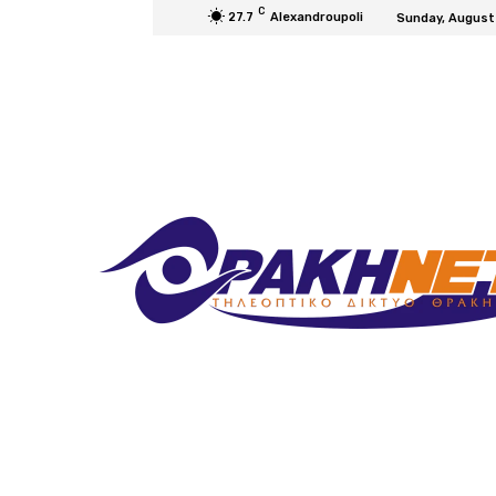
C
27.7
Alexandroupoli
Sunday, August