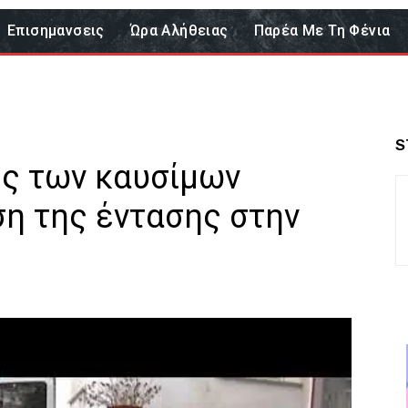
Επισημανσεις
Ώρα Αλήθειας
Παρέα Με Τη Φένια
S
ές των καυσίμων
ση της έντασης στην