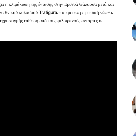
ζει η κλιμάκωση της έντασης στην Ερυθρά Θάλασσα μετά και
λυεθνικού κολοσσού Trafigura, που μετέφερε ρωσική νάφθα.
έχρι στιγμής επίθεση από τους φιλοιρανούς αντάρτες σε