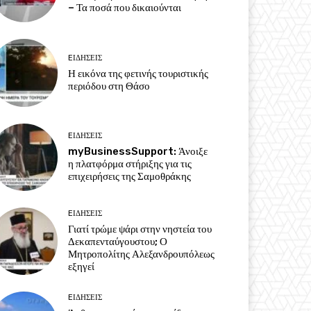
– Τα ποσά που δικαιούνται
EΙΔΗΣΕΙΣ
Η εικόνα της φετινής τουριστικής
περιόδου στη Θάσο
EΙΔΗΣΕΙΣ
myBusinessSupport: Άνοιξε
η πλατφόρμα στήριξης για τις
επιχειρήσεις της Σαμοθράκης
EΙΔΗΣΕΙΣ
Γιατί τρώμε ψάρι στην νηστεία του
Δεκαπενταύγουστου; Ο
Μητροπολίτης Αλεξανδρουπόλεως
εξηγεί
EΙΔΗΣΕΙΣ