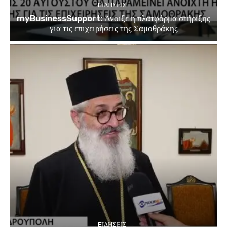
EΙΔΗΣΕΙΣ
myBusinessSupport: Άνοιξε η πλατφόρμα στήριξης
για τις επιχειρήσεις της Σαμοθράκης
EΙΔΗΣΕΙΣ