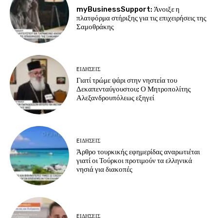
myBusinessSupport: Άνοιξε η
πλατφόρμα στήριξης για τις επιχειρήσεις της
Σαμοθράκης
EΙΔΗΣΕΙΣ
Γιατί τρώμε ψάρι στην νηστεία του
Δεκαπενταύγουστου; Ο Μητροπολίτης
Αλεξανδρουπόλεως εξηγεί
EΙΔΗΣΕΙΣ
Άρθρο τουρκικής εφημερίδας αναρωτιέται
γιατί οι Τούρκοι προτιμούν τα ελληνικά
νησιά για διακοπές
EΙΔΗΣΕΙΣ