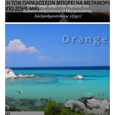
Γιατί τρώμε ψάρι στην νηστεία του
Δεκαπενταύγουστου; Ο Μητροπολίτης
Αλεξανδρουπόλεως εξηγεί