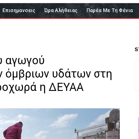
Επισημανσεις
Ώρα Αλήθειας
Παρέα Με Τη Φένια
S
υ αγωγού
 όμβριων υδάτων στη
ροχωρά η ΔΕΥΑΑ