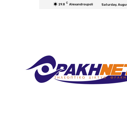
C
29.8
Alexandroupoli
Saturday, Augu