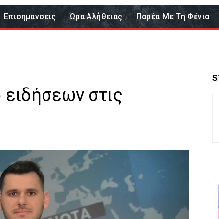
Επισημανσεις
Ώρα Αλήθειας
Παρέα Με Τη Φένια
S
ο ειδήσεων στις