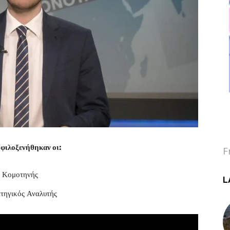
φιλοξενήθηκαν οι:
F
ύ Κομοτηνής
L
τηγικός Αναλυτής