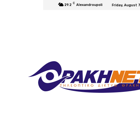
C
29.2
Alexandroupoli
Friday, August 