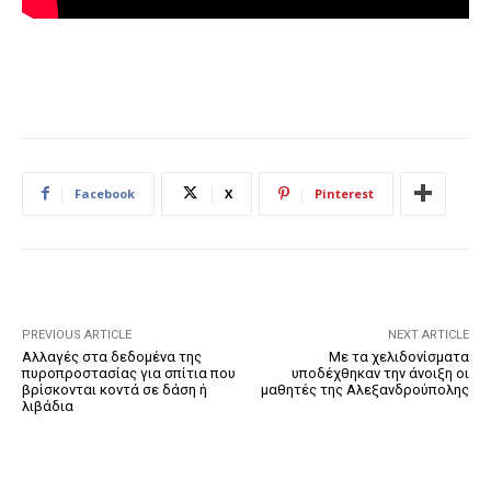
Facebook
X
Pinterest
PREVIOUS ARTICLE
NEXT ARTICLE
Αλλαγές στα δεδομένα της
Με τα χελιδονίσματα
πυροπροστασίας για σπίτια που
υποδέχθηκαν την άνοιξη οι
βρίσκονται κοντά σε δάση ή
μαθητές της Αλεξανδρούπολης
λιβάδια