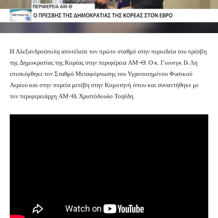
Η Αλεξανδρούπολη αποτέλεσε τον πρώτο σταθμό στην περιοδεία του πρέσβη
της Δημοκρατίας της Κορέας στην περιφέρεια ΑΜ-Θ. Ο κ. Γιουνγκ Ιλ Λη
επισκέφθηκε τον Σταθμό Μεταφόρτωσης του Υγροποιημένου Φυσικού
Αερίου και στην πορεία μετέβη στην Κομοτηνή όπου και συναντήθηκε με
τον περιφερειάρχη ΑΜ-Θ, Χριστόδουλο Τοψίδη.