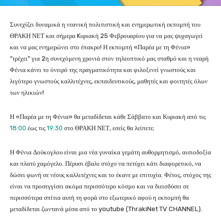
Συνεχίζει δυναμικά η νεανική πολιτιστική και ενημερωτική εκπομπή του
ΘΡΑΚΗ ΝΕΤ και σήμερα Kυριακή 25 Φεβρουαρίου για να μας ψυχαγωγεί
και να μας ενημερώνει στο έπακρο! Η εκπομπή «Παρέα με τη Φένια»
“τρέχει” για 2η συνεχόμενη χρονιά στον τηλεοπτικό μας σταθμό και η νεαρή
Φένια κάνει το όνειρό της πραγματικότητα και φιλοξενεί γνωστούς και
λιγότερο γνωστούς καλλιτέχνες, εκπαιδευτικούς, μαθητές και φοιτητές όλων
των ηλικιών!
Η «Παρέα με τη Φένια» θα μεταδίδεται κάθε Σάββατο και Κυριακή από τις
18:00
έως τις
19:30
στο ΘΡΑΚΗ ΝΕΤ, εσείς θα λείπετε;
Η Φένια Δούκογλου είναι μια νέα γυναίκα γεμάτη αυθορμητισμό, αισιοδοξία
και πλατύ χαμόγελο. Πέρυσι έβαλε στόχο να πετύχει κάτι διαφορετικό, να
δώσει φωνή σε νέους καλλιτέχνες και το έκανε με επιτυχία. Φέτος, στόχος της
είναι να προσεγγίσει ακόμα περισσότερο κόσμο και να διεισδύσει σε
περισσότερα σπίτια αυτή τη φορά στο εξωτερικό αφού η εκπομπή θα
μεταδίδεται ζωντανά μέσα από το youtube (ThrakiNet TV CHANNEL).