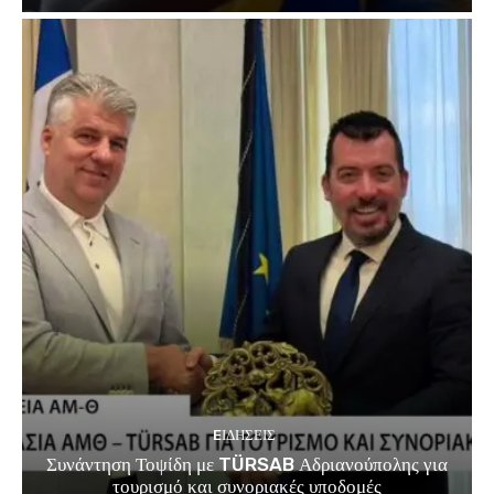
EΙΔΗΣΕΙΣ
Συνάντηση Τοψίδη με TÜRSAB Αδριανούπολης για
τουρισμό και συνοριακές υποδομές