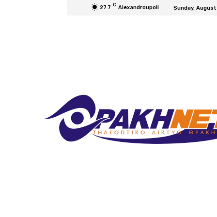
C
27.7
Alexandroupoli
Sunday, August