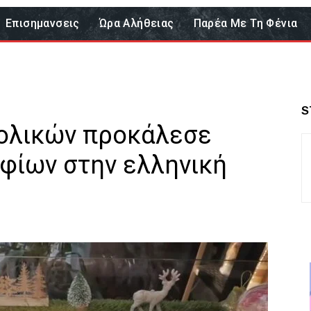
Επισημανσεις
Ώρα Αλήθειας
Παρέα Με Τη Φένια
S
ολικών προκάλεσε
φίων στην ελληνική