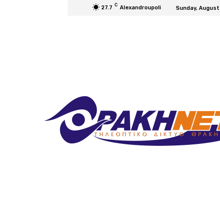
C
27.7
Alexandroupoli
Sunday, August