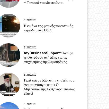
– Τα ποσά που δικαιούνται
EΙΔΗΣΕΙΣ
Η εικόνα της φετινής τουριστικής
περιόδου στη Θάσο
EΙΔΗΣΕΙΣ
myBusinessSupport: Άνοιξε
η πλατφόρμα στήριξης για τις
επιχειρήσεις της Σαμοθράκης
EΙΔΗΣΕΙΣ
Γιατί τρώμε ψάρι στην νηστεία του
Δεκαπενταύγουστου; Ο
Μητροπολίτης Αλεξανδρουπόλεως
εξηγεί
EΙΔΗΣΕΙΣ