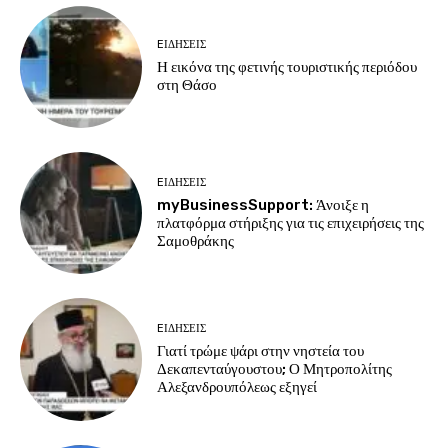
EΙΔΗΣΕΙΣ
Η εικόνα της φετινής τουριστικής περιόδου
στη Θάσο
EΙΔΗΣΕΙΣ
myBusinessSupport: Άνοιξε η
πλατφόρμα στήριξης για τις επιχειρήσεις της
Σαμοθράκης
EΙΔΗΣΕΙΣ
Γιατί τρώμε ψάρι στην νηστεία του
Δεκαπενταύγουστου; Ο Μητροπολίτης
Αλεξανδρουπόλεως εξηγεί