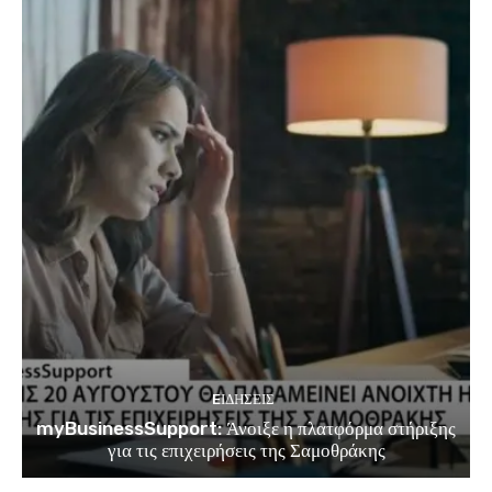
EΙΔΗΣΕΙΣ
myBusinessSupport: Άνοιξε η πλατφόρμα στήριξης
για τις επιχειρήσεις της Σαμοθράκης