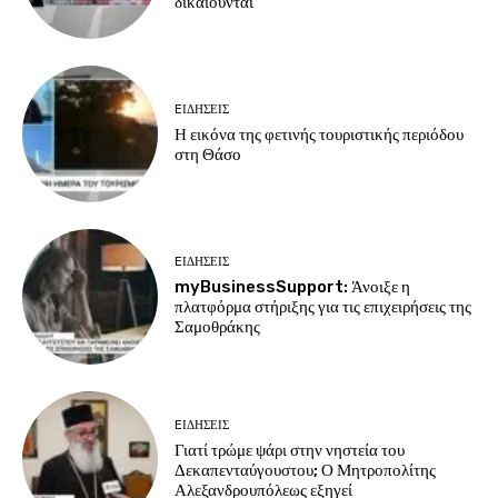
δικαιούνται
EΙΔΗΣΕΙΣ
Η εικόνα της φετινής τουριστικής περιόδου
στη Θάσο
EΙΔΗΣΕΙΣ
myBusinessSupport: Άνοιξε η
πλατφόρμα στήριξης για τις επιχειρήσεις της
Σαμοθράκης
EΙΔΗΣΕΙΣ
Γιατί τρώμε ψάρι στην νηστεία του
Δεκαπενταύγουστου; Ο Μητροπολίτης
Αλεξανδρουπόλεως εξηγεί