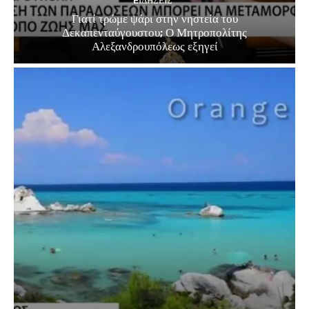
EΙΔΗΣΕΙΣ
Γιατί τρώμε ψάρι στην νηστεία του
Δεκαπενταύγουστου; Ο Μητροπολίτης
Αλεξανδρουπόλεως εξηγεί