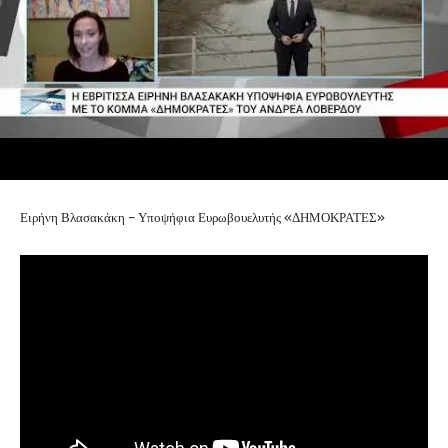
Ειρήνη Βλασακάκη – Υποψήφια Ευρωβουελυτής «ΔΗΜΟΚΡΑΤΕΣ»