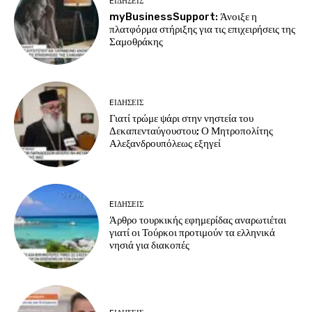
EΙΔΗΣΕΙΣ
myBusinessSupport: Άνοιξε η
πλατφόρμα στήριξης για τις επιχειρήσεις της
Σαμοθράκης
EΙΔΗΣΕΙΣ
Γιατί τρώμε ψάρι στην νηστεία του
Δεκαπενταύγουστου; Ο Μητροπολίτης
Αλεξανδρουπόλεως εξηγεί
EΙΔΗΣΕΙΣ
Άρθρο τουρκικής εφημερίδας αναρωτιέται
γιατί οι Τούρκοι προτιμούν τα ελληνικά
νησιά για διακοπές