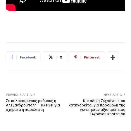
Facebook
X
Pinterest
PREVIOUS ARTICLE
NEXT ARTICLE
Σε καλοκαιρινούς ρυθμούς η
Καταδίκη 74χρόνου που
Αλεξανδρούπολη – Κλείνει για
κατηγορείται για προσβολή της
οχήματα η παραλιακή
γενετήσιας αξιοπρέπειας
14χρόνου κοριτσιού