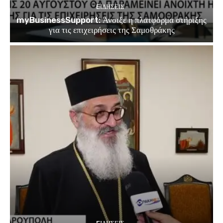
EΙΔΗΣΕΙΣ
myBusinessSupport: Άνοιξε η πλατφόρμα στήριξης
για τις επιχειρήσεις της Σαμοθράκης