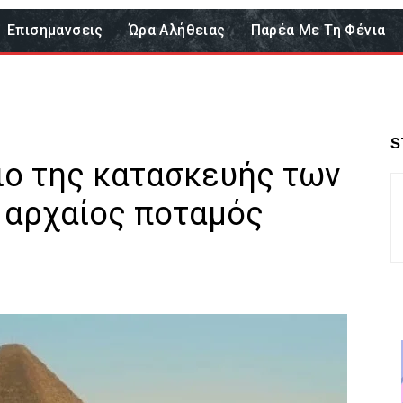
Επισημανσεις
Ώρα Αλήθειας
Παρέα Με Τη Φένια
S
ιο της κατασκευής των
 αρχαίος ποταμός