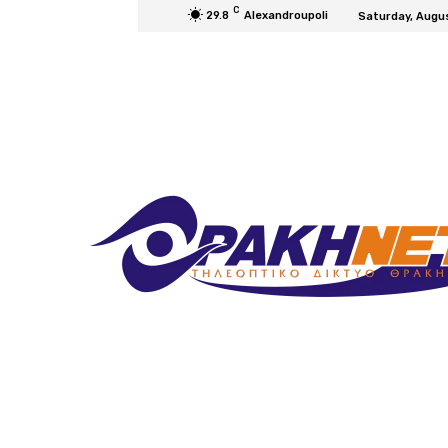
C
29.8
Alexandroupoli
Saturday, Augu