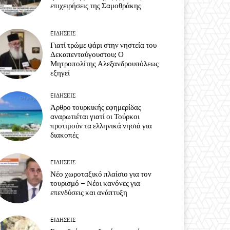
επιχειρήσεις της Σαμοθράκης
EΙΔΗΣΕΙΣ
Γιατί τρώμε ψάρι στην νηστεία του
Δεκαπενταύγουστου; Ο
Μητροπολίτης Αλεξανδρουπόλεως
εξηγεί
EΙΔΗΣΕΙΣ
Άρθρο τουρκικής εφημερίδας
αναρωτιέται γιατί οι Τούρκοι
προτιμούν τα ελληνικά νησιά για
διακοπές
EΙΔΗΣΕΙΣ
Νέο χωροταξικό πλαίσιο για τον
τουρισμό – Νέοι κανόνες για
επενδύσεις και ανάπτυξη
EΙΔΗΣΕΙΣ