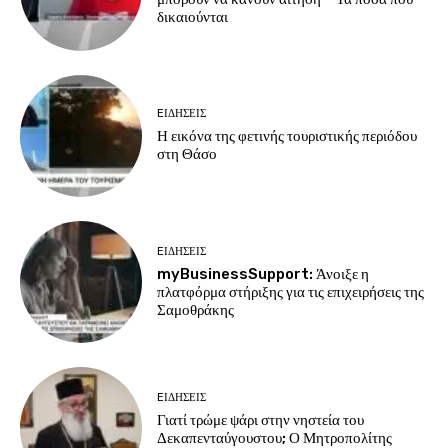
δικαιούνται
EΙΔΗΣΕΙΣ
Η εικόνα της φετινής τουριστικής περιόδου
στη Θάσο
EΙΔΗΣΕΙΣ
myBusinessSupport: Άνοιξε η
πλατφόρμα στήριξης για τις επιχειρήσεις της
Σαμοθράκης
EΙΔΗΣΕΙΣ
Γιατί τρώμε ψάρι στην νηστεία του
Δεκαπενταύγουστου; Ο Μητροπολίτης