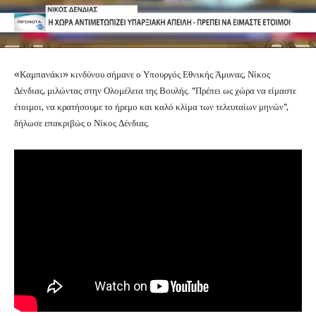
«Καμπανάκι» κινδύνου σήμανε ο Υπουργός Εθνικής Άμυνας, Νίκος
Δένδιας, μιλώντας στην Ολομέλεια της Βουλής. “Πρέπει ως χώρα να είμαστε
έτοιμοι, να κρατήσουμε το ήρεμο και καλό κλίμα των τελευταίων μηνών”,
δήλωσε επακριβώς ο Νίκος Δένδιας.