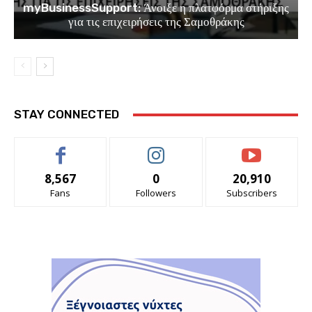
myBusinessSupport: Άνοιξε η πλατφόρμα στήριξης
για τις επιχειρήσεις της Σαμοθράκης
STAY CONNECTED
8,567
0
20,910
Fans
Followers
Subscribers