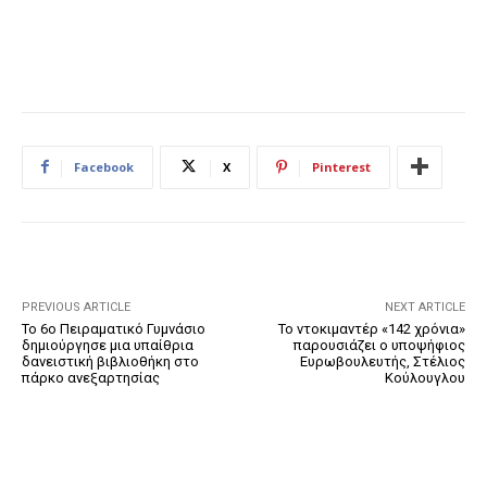
Facebook
X
Pinterest
PREVIOUS ARTICLE
NEXT ARTICLE
Το 6ο Πειραματικό Γυμνάσιο
Το ντοκιμαντέρ «142 χρόνια»
δημιούργησε μια υπαίθρια
παρουσιάζει ο υποψήφιος
δανειστική βιβλιοθήκη στο
Ευρωβουλευτής, Στέλιος
πάρκο ανεξαρτησίας
Κούλουγλου