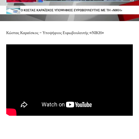
Κώστας Καραϊσκος – Υποψήφιος Ευρωβουλευτής «ΝΙΚΗ»