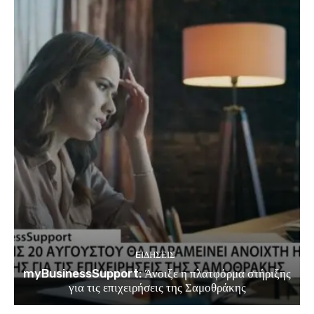
EΙΔΗΣΕΙΣ
myBusinessSupport: Άνοιξε η πλατφόρμα στήριξης
για τις επιχειρήσεις της Σαμοθράκης