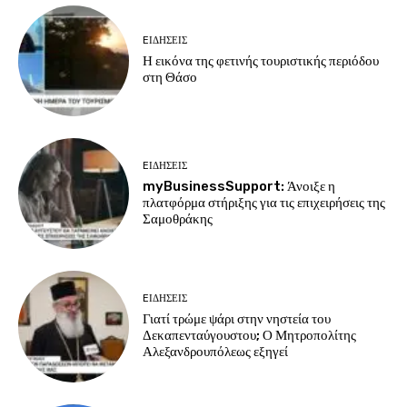
EΙΔΗΣΕΙΣ
Η εικόνα της φετινής τουριστικής περιόδου
στη Θάσο
EΙΔΗΣΕΙΣ
myBusinessSupport: Άνοιξε η
πλατφόρμα στήριξης για τις επιχειρήσεις της
Σαμοθράκης
EΙΔΗΣΕΙΣ
Γιατί τρώμε ψάρι στην νηστεία του
Δεκαπενταύγουστου; Ο Μητροπολίτης
Αλεξανδρουπόλεως εξηγεί