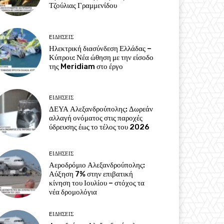
Τζούλιας Γραμμενίδου
EΙΔΗΣΕΙΣ
Ηλεκτρική διασύνδεση Ελλάδας –
Κύπρου: Νέα ώθηση με την είσοδο
της Meridiam στο έργο
EΙΔΗΣΕΙΣ
ΔΕΥΑ Αλεξανδρούπολης: Δωρεάν
αλλαγή ονόματος στις παροχές
ύδρευσης έως το τέλος του 2026
EΙΔΗΣΕΙΣ
Αεροδρόμιο Αλεξανδρούπολης:
Αύξηση 7% στην επιβατική
κίνηση του Ιουλίου – στόχος τα
νέα δρομολόγια
EΙΔΗΣΕΙΣ