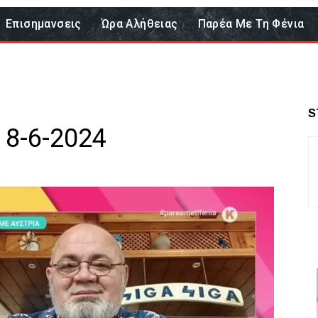
Επισημανσεις
Ώρα Αλήθειας
Παρέα Με Τη Φένια
S
 8-6-2024