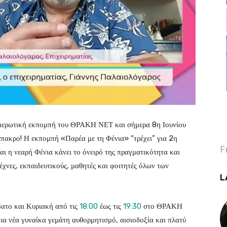
ενημερωτική εκπομπή του ΘΡΑΚΗ ΝΕΤ και σήμερα 8η Ιουνίου
 έπακρο! Η εκπομπή «Παρέα με τη Φένια» “τρέχει” για 2η
F
ι η νεαρή Φένια κάνει το όνειρό της πραγματικότητα και
έχνες, εκπαιδευτικούς, μαθητές και φοιτητές όλων των
L
βατο και Κυριακή από τις
18:00
έως τις
19:30
στο ΘΡΑΚΗ
μια νέα γυναίκα γεμάτη αυθορμητισμό, αισιοδοξία και πλατύ