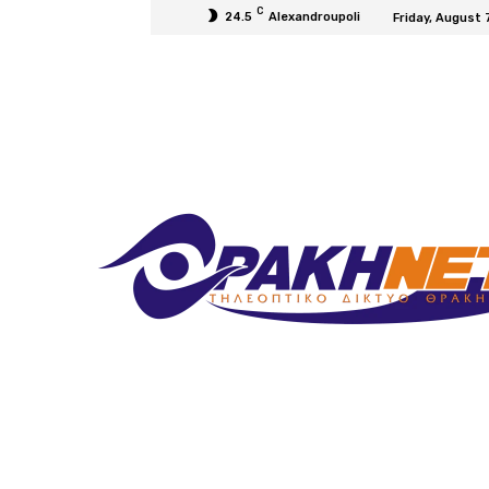
C
24.5
Alexandroupoli
Friday, August 