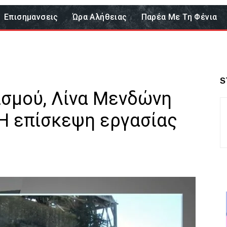
Επισημανσεις
Ώρα Αλήθειας
Παρέα Με Τη Φένια
S
ισμού, Λίνα Μενδώνη
Η επίσκεψη εργασίας