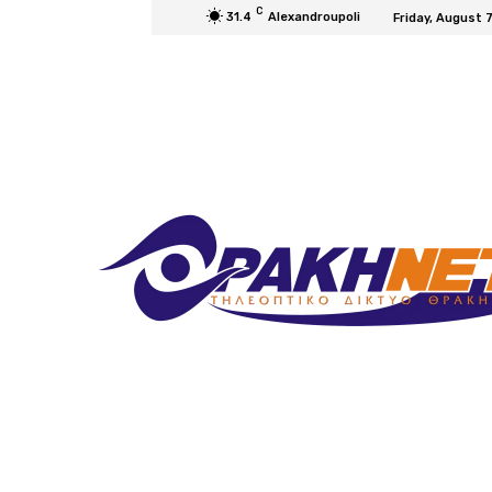
C
31.4
Alexandroupoli
Friday, August 