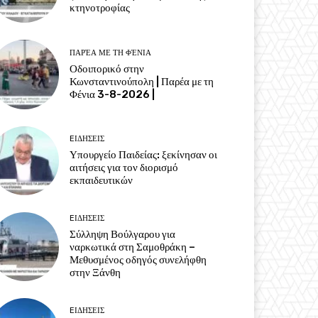
κτηνοτροφίας
ΠΑΡΈΑ ΜΕ ΤΗ ΦΈΝΙΑ
Οδοιπορικό στην
Κωνσταντινούπολη | Παρέα με τη
Φένια 3-8-2026 |
EΙΔΗΣΕΙΣ
Υπουργείο Παιδείας: ξεκίνησαν οι
αιτήσεις για τον διορισμό
εκπαιδευτικών
EΙΔΗΣΕΙΣ
Σύλληψη Βούλγαρου για
ναρκωτικά στη Σαμοθράκη –
Μεθυσμένος οδηγός συνελήφθη
στην Ξάνθη
EΙΔΗΣΕΙΣ